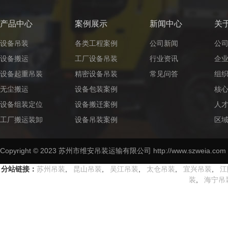
产品中心
案例展示
新闻中心
关
设备吊装
各类工程案例
公司新闻
公
设备搬运
工厂设备吊装
行业资讯
企
设备起重吊装
精密设备吊装
常见问答
组
无尘搬运
设备包装案例
核
设备组装定位
设备搬迁案例
人
工厂搬运装卸
设备吊装案例
区
Copyright © 2023 苏州市维安吊装运输有限公司 http://www.szweia
分站链接：
苏州吊装
,
昆山吊装
,
吴江吊装
,
太仓吊装
,
宜兴吊装
,
江
装
,
海宁吊